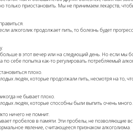
о только приостановить. Мы не принимаем лекарств, чтобы
справиться.
если алкоголик продолжает пить, то болезнь будет прогрес
у.
больше в этот вечер или на следующий день. Но если мы бо
ма по себе попытка как-то регулировать потребляемый алко
 становиться плохо.
дых людях, которые продолжали пить, несмотря на то, что
никогда не бывает плохо.
одых людях, которые способны были выпить очень много. 
икто ничего не помнит.
вает пробелов в памяти. Эти пробелы, не позволяющие вспо
ормальное явление, считающееся признаком алкоголизма.