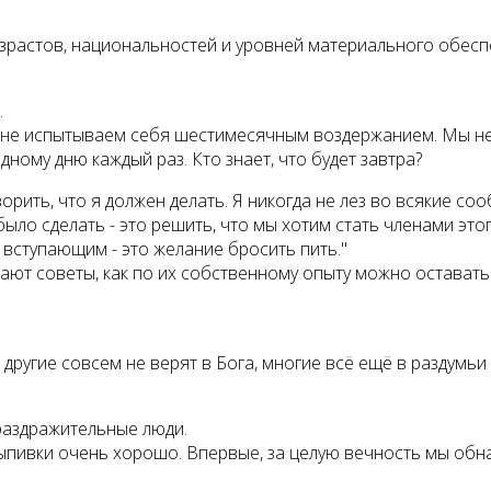
зрастов, национальностей и уровней материального обеспе
.
ы не испытываем себя шестимесячным воздержанием. Мы не
ному дню каждый раз. Кто знает, что будет завтра?
рить, что я должен делать. Я никогда не лез во всякие сооб
 было сделать - это решить, что мы хотим стать членами э
 вступающим - это желание бросить пить."
ди дают советы, как по их собственному опыту можно остава
 другие совсем не верят в Бога, многие всё ещё в раздумь
 раздражительные люди.
выпивки очень хорошо. Впервые, за целую вечность мы об