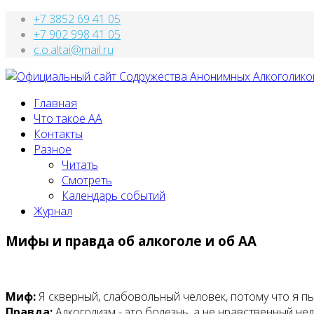
+7 3852 69 41 05
+7 902 998 41 05
c.o.altai@mail.ru
Главная
Что такое АА
Контакты
Разное
Читать
Смотреть
Календарь событий
Журнал
Мифы и правда об алкоголе и об АА
Миф:
Я скверный, слабовольный человек, потому что я пь
Правда:
Алкоголизм - это болезнь, а не нравственный нед