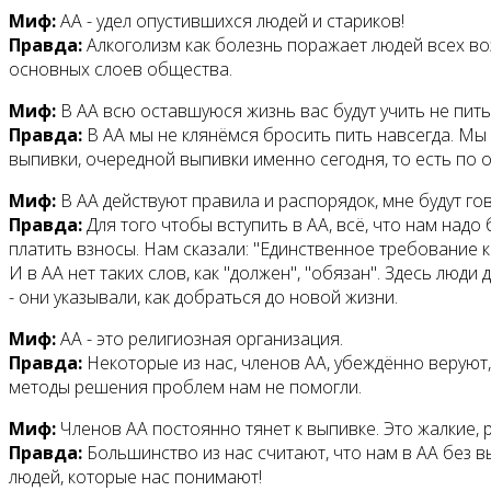
Миф:
АА - удел опустившихся людей и стариков!
Правда:
Алкоголизм как болезнь поражает людей всех во
основных слоев общества.
Миф:
В АА всю оставшуюся жизнь вас будут учить не пить
Правда:
В АА мы не клянёмся бросить пить навсегда. М
выпивки, очередной выпивки именно сегодня, то есть по од
Миф:
В АА действуют правила и распорядок, мне будут гово
Правда:
Для того чтобы вступить в АА, всё, что нам надо
платить взносы. Нам сказали: "Единственное требование к
И в АА нет таких слов, как "должен", "обязан". Здесь лю
- они указывали, как добраться до новой жизни.
Миф:
АА - это религиозная организация.
Правда:
Некоторые из нас, членов АА, убеждённо веруют,
методы решения проблем нам не помогли.
Миф:
Членов АА постоянно тянет к выпивке. Это жалкие,
Правда:
Большинство из нас считают, что нам в АА без 
людей, которые нас понимают!