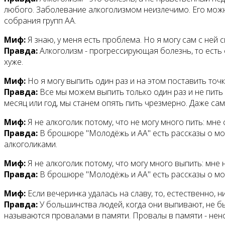
любого. Заболевание алкоголизмом неизлечимо. Его можн
собрания групп АА.
Миф:
Я знаю, у меня есть проблема. Но я могу сам с ней 
Правда:
Алкоголизм - прогрессирующая болезнь, то есть 
хуже.
Миф:
Но я могу выпить один раз и на этом поставить точк
Правда:
Все мы можем выпить только один раз и не пить 
месяц или год, мы станем опять пить чрезмерно. Даже са
Миф:
Я не алкоголик потому, что не могу много пить: мне
Правда:
В брошюре "Молодёжь и АА" есть рассказы о моло
алкоголиками.
Миф:
Я не алкоголик потому, что могу много выпить: мне 
Правда:
В брошюре "Молодёжь и АА" есть рассказы о мол
Миф:
Если вечеринка удалась на славу, то, естественно, н
Правда:
У большинства людей, когда они выпивают, не бы
называются провалами в памяти. Провалы в памяти - нен